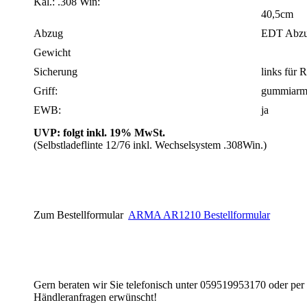
Kal.: .308 Win:
40,5cm
Abzug
EDT Abzug
Gewicht
Sicherung
links für 
Griff:
gummiarmie
EWB:
ja
UVP: folgt inkl. 19% MwSt.
(Selbstladeflinte 12/76 inkl. Wechselsystem .308Win.)
Zum Bestellformular
ARMA AR1210 Bestellformular
Gern beraten wir Sie telefonisch unter 059519953170 oder pe
Händleranfragen erwünscht!