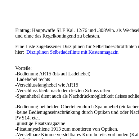
Arma 12 308 AR1210
Eintrag: Hauptwaffe SLF Kal. 12/76 und .308Win. als Wechse
und ohne das Regelkontingend zu belasten.
Eine Liste zugelassener Disziplinen für Selbstladeschrotflinte
hier:
Disziplinen Selbstladeflinte mit Kastenmagazin
Vorteile:
-Bedienung AR15 (bis auf Ladehebel)
-Ladehebel rechts
-Verschlussfanghebel wie AR15
-Verschluss bleibt nach dem letzten Schuss offen
-Spannhebel dient auch als Nachdrückmöglichkeit (leises schli
-Bedienung bei beiden Oberteilen durch Spannhebel (einfacher
-keine Bedienugnseinschränkung durch Optiken und oder Nachs
PVS14, etc..
-günstige Ersatzmagazine
-Picatinnyschiene 1913 zum montieren von Optiken.
-Verstellbare Kimme verstellbares Korn bereits vorhanden (Kal