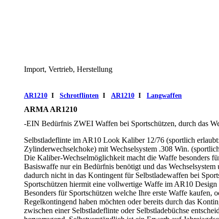
Import, Vertrieb, Herstellung
AR1210
I
Schrotflinten
I
AR1210
I
Langwaffen
ARMA AR1210
-EIN Bedürfnis ZWEI Waffen bei Sportschützen, durch das W
Selbstladeflinte im AR10 Look Kaliber 12/76 (sportlich erlaub
Zylinderwechselchoke) mit Wechselsystem .308 Win. (sportlich
Die Kaliber-Wechselmöglichkeit macht die Waffe besonders für S
Basiswaffe nur ein Bedürfnis benötigt und das Wechselsystem u
dadurch nicht in das Kontingent für Selbstladewaffen bei Spor
Sportschützen hiermit eine vollwertige Waffe im AR10 Design 
Besonders für Sportschützen welche Ihre erste Waffe kaufen, o
Regelkontingend haben möchten oder bereits durch das Kontin
zwischen einer Selbstladeflinte oder Selbstladebüchse entschei