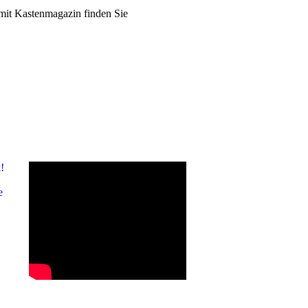
n mit Kastenmagazin finden Sie
!
e