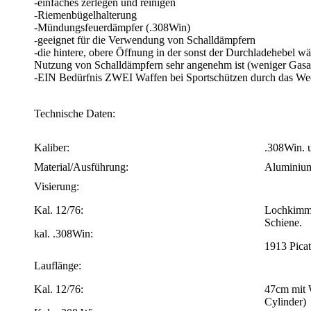
-einfaches zerlegen und reinigen
-Riemenbügelhalterung
-Mündungsfeuerdämpfer (.308Win)
-geeignet für die Verwendung von Schalldämpfern
-die hintere, obere Öffnung in der sonst der Durchladehebel wä
Nutzung von Schalldämpfern sehr angenehm ist (weniger Gasaus
-EIN Bedürfnis ZWEI Waffen bei Sportschützen durch das We
Technische Daten:
Kaliber:
.308Win. 
Material/Ausführung:
Aluminium
Visierung:
Kal. 12/76:
Lochkimme
Schiene.
kal. .308Win:
1913 Picat
Lauflänge:
Kal. 12/76:
47cm mit 
Cylinder)