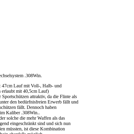
echselsystem .308Win.
t: 47cm Lauf mit Voll-, Halb- und
 erlaubt mit 40,5cm Lauf)
portschützen attraktiv, da die Flinte als
nter den bedürfnisfreien Erwerb fällt und
tschützen fällt. Dennoch haben
im Kaliber .308Win..
der solche die mehr Waffen als das
gend eingeschränkt sind und sich nun
den müssten, ist diese Kombination