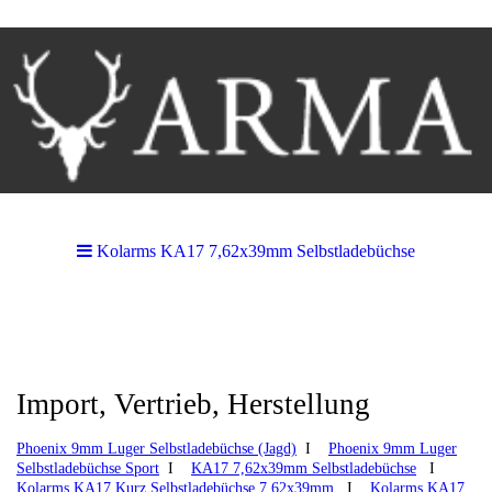
Kolarms KA17 7,62x39mm Selbstladebüchse
Import, Vertrieb, Herstellung
Phoenix 9mm Luger Selbstladebüchse (Jagd)
I
Phoenix 9mm Luger
Selbstladebüchse Sport
I
KA17 7,62x39mm Selbstladebüchse
I
Kolarms KA17 Kurz Selbstladebüchse 7,62x39mm
I
Kolarms KA17