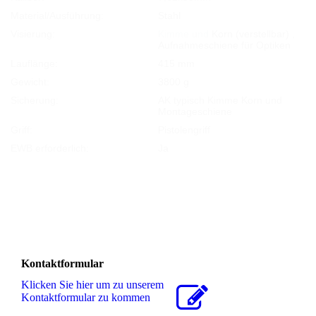
Material/Ausführung:
Stahl
Visierung:
Kimme und
Korn (verstellbar) ,
Aufnahmeschiene für Optiken
Lauflänge:
415
mm
Gewicht:
3800
g
Sicherung:
AK typisch Kimme Korn und
Montageschiene
Griff:
Pistolengriff
EWB erforderlich:
Ja
Kontaktformular
Klicken Sie hier um zu unserem
Kon­takt­for­mu­lar zu kommen