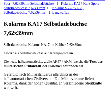
Sport 7,62x39mm Selbstladebüchse
I
Kolarms KA17 Kurz Sport
Selbstladebüchse 7,62x39mm
I
Kolarms SVZ (VZ58)
Selbstladebüchse 7,62x39mm
I
Langwaffen
Kolarms KA17 Selbstladebüchse
7,62x39mm
Selbstladebüchse Kolarms KA17 im Kaliber 7,62x39mm
Erwerb als Selbstladebüchse auf Jahresjagdschein.
Die neue, halbautomatische, zivile AK47 / AKM, welche die
Tests der
militärischen Prüfanstalt der Slowakei bestanden
hat.
Gefertigt nach Militärstandards allerdings in der
halbautomatischen Zivilversion. Die Militärvariante liefert
Kolarms, dank der hohen Qualität, an verschiedene Streitkräfte
weltweit.